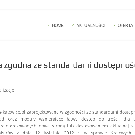
5
HOME
5
AKTUALNOŚCI
5
OFERTA
a zgodna ze standardami dostępnoś
alizacje
-katowice.pl zaprojektowana w zgodności ze standardami dostęp
d oraz moduły wspierające łatwy dostęp do treści, dla 
i zainteresowanych nową stroną lub dostosowaniem aktualnej s
nistrów z dnia 12 kwietnia 2012 r. w sprawie Krajowych