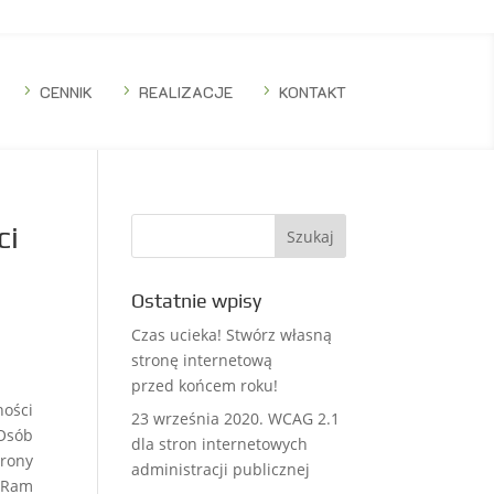
5
CENNIK
5
REALIZACJE
5
KONTAKT
ci
Ostatnie wpisy
Czas ucieka! Stwórz własną
stronę internetową
przed końcem roku!
ności
23 września 2020. WCAG 2.1
Osób
dla stron internetowych
trony
administracji publicznej
 Ram