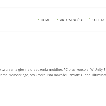
5
HOME
5
AKTUALNOŚCI
5
OFERTA
o tworzenia gier na urządzenia mobilne, PC oraz konsole. W Unity 5
al wszystkiego, oto krótka lista nowości i zmian: Global Illuminat